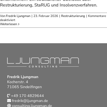
Restrukturierung, StaRUG und Insolvenzverfahren.
Von
Fredrik Ljungman
|
23. Februar 2026
|
Restrukturierung
|
Kommentare
für
deaktiviert
Sanierungsoptionen
Weiterlesen
Fredrik Ljungman
Kocherstr. 4
71065 Sindelfingen
+49 170 4829644
fredrik@ljungman.de
consulting.ljungman.de