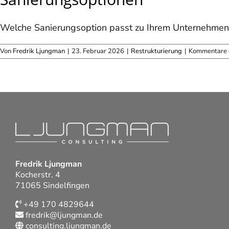
Welche Sanierungsoption passt zu Ihrem Unternehmen? E
Von
Fredrik Ljungman
|
23. Februar 2026
|
Restrukturierung
|
Kommentare d
Fredrik Ljungman
Kocherstr. 4
71065 Sindelfingen
+49 170 4829644
fredrik@ljungman.de
consulting.ljungman.de