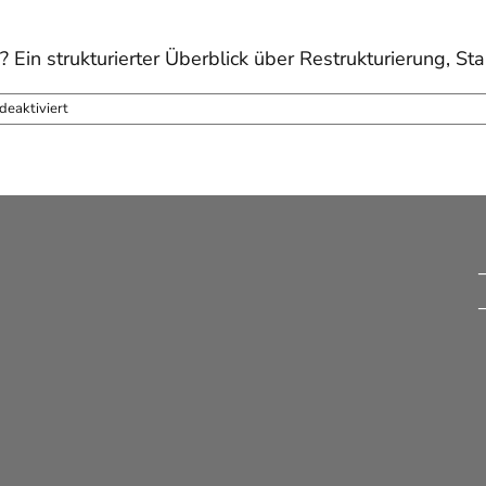
in strukturierter Überblick über Restrukturierung, St
für
eaktiviert
Sanierungsoptionen